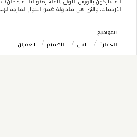
المشاركون بالورش الأولى (القاهرة) والثالثة (عمّان) 
الترجمات، والتي هي متداولة ضمن الحوار المترجم للإع
المواضيع
العمارة
الفن
التصميم
العمران