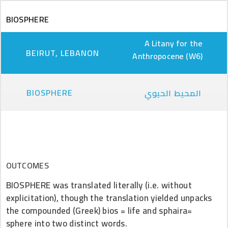
Skip to main content
BIOSPHERE
A Litany for the
BEIRUT, LEBANON
Anthropocene (W6)
BIOSPHERE
المحيط الحيوي
OUTCOMES
BIOSPHERE was translated literally (i.e. without
explicitation), though the translation yielded unpacks
the compounded (Greek) bios = life and sphaira=
sphere into two distinct words.