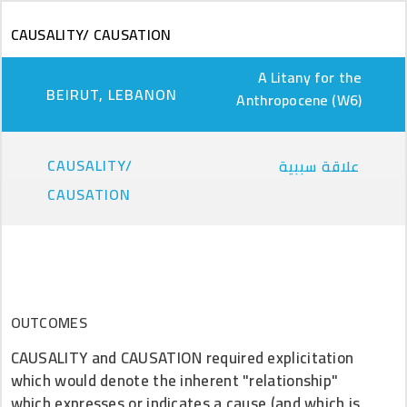
Skip to main content
CAUSALITY/ CAUSATION
A Litany for the
BEIRUT, LEBANON
Anthropocene (W6)
CAUSALITY/
علاقة سببية
CAUSATION
OUTCOMES
CAUSALITY and CAUSATION required explicitation
which would denote the inherent "relationship"
which expresses or indicates a cause (and which is