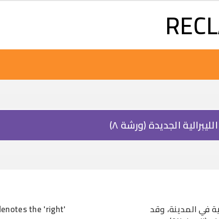
تجاوز إلى المحتوى الرئيسي
RECL
برالية الجديدة (ورشة ٨)
ة في المدينة، وقد
enotes the 'right'