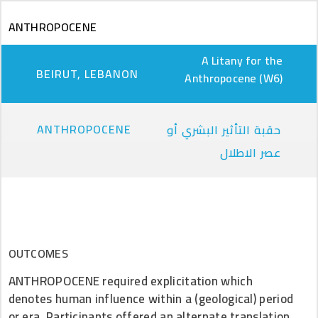
Skip to main content
ANTHROPOCENE
A Litany for the
BEIRUT, LEBANON
Anthropocene (W6)
ANTHROPOCENE
حقبة التأثير البشري أو
عصر الاطلال
OUTCOMES
ANTHROPOCENE required explicitation which
denotes human influence within a (geological) period
or era. Participants offered an alternate translation