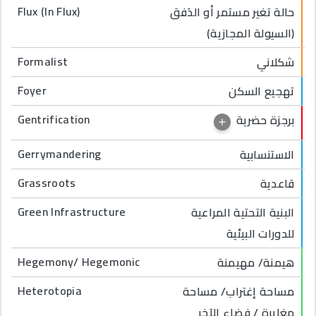
Flux (In Flux)
حالة تغير مستمر أو الدَفق
(السيولة المجازية)
Formalist
شكلاني
Foyer
تهجيع السكن
Gentrification
برجزة حضرية
Gerrymandering
الاستنسابية
Grassroots
قاعدية
Green Infrastructure
البنية التحتية المراعية
للدورات البيئية
Hegemony/ Hegemonic
هيمنة/ مهيمنة
Heterotopia
مساحة إغتراب/ مساحة
مغايرة / فضاء الآخر