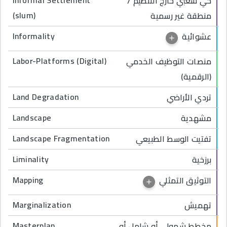
حي شعبي خارج التنظيم /
(slum)
منطقة غير رسمية
Informality
عشوائية
Labor-Platforms (Digital)
منصات التوظيف الخدمي
(الرقمية)
Land Degradation
تردي الأراضي
Landscape
مشهدية
Landscape Fragmentation
تفتيت الوسط الطبيعي
Liminality
برزخية
Mapping
التوثيق التمثلي
Marginalization
تهميش
Masterplan
مخطط شمولي أو شامل أو