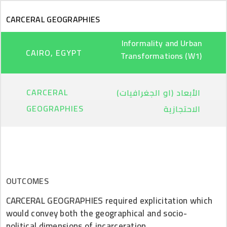
Skip to main content
CARCERAL GEOGRAPHIES
Informality and Urban
CAIRO, EGYPT
Transformations (W1)
CARCERAL
الأبعاد (او الجغرافيات)
GEOGRAPHIES
الاحتجازية
OUTCOMES
CARCERAL GEOGRAPHIES required explicitation which
would convey both the geographical and socio-
political dimensions of incarceration.