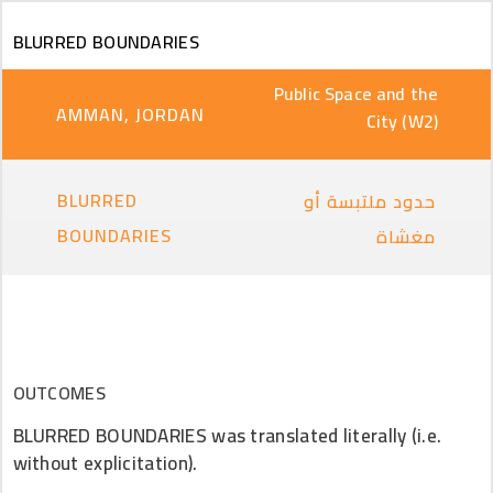
Skip to main content
BLURRED BOUNDARIES
Public Space and the
AMMAN, JORDAN
City (W2)
BLURRED
حدود ملتبسة أو
BOUNDARIES
مغشاة
OUTCOMES
BLURRED BOUNDARIES was translated literally (i.e.
without explicitation).