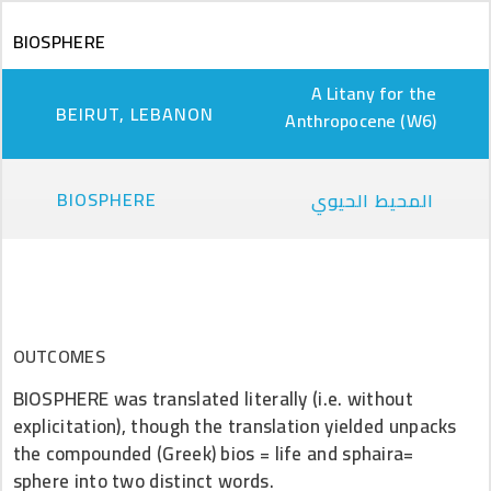
Skip to main content
BIOSPHERE
A Litany for the
BEIRUT, LEBANON
Anthropocene (W6)
BIOSPHERE
المحيط الحيوي
OUTCOMES
BIOSPHERE was translated literally (i.e. without
explicitation), though the translation yielded unpacks
the compounded (Greek) bios = life and sphaira=
sphere into two distinct words.