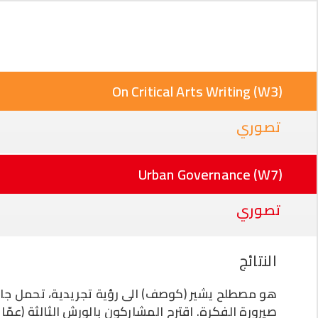
On Critical Arts Writing (W3)
تصوري
Urban Governance (W7)
تصوري
النتائج
هو مصطلح يشير (كوصف) الى رؤية تجريدية، تحمل جا
صيرورة الفكرة. اقترح المشاركون بالورش الثالثة (عمّ)