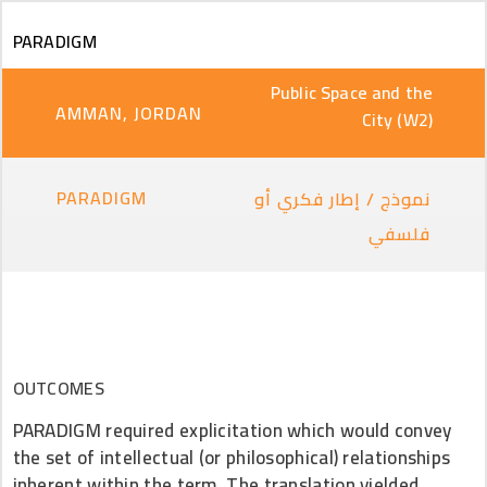
Skip to main content
PARADIGM
Public Space and the
AMMAN, JORDAN
City (W2)
PARADIGM
نموذج / إطار فكري أو
فلسفي
OUTCOMES
PARADIGM required explicitation which would convey
the set of intellectual (or philosophical) relationships
inherent within the term. The translation yielded