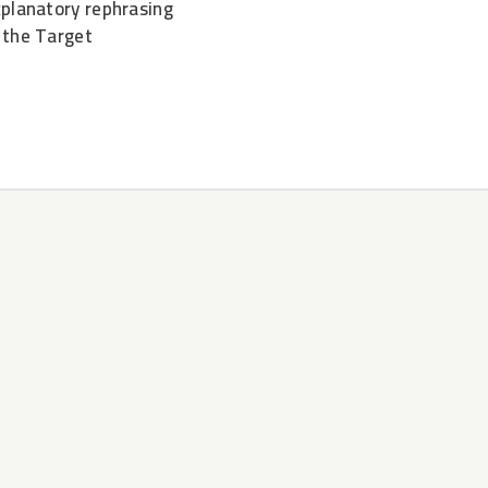
xplanatory rephrasing
 the Target